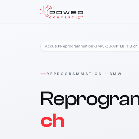
Accueil
›
Reprogrammation
›
BMW
›
Z3
›
All
› 1.8i 118 ch
REPROGRAMMATION · BMW
Reprogra
ch