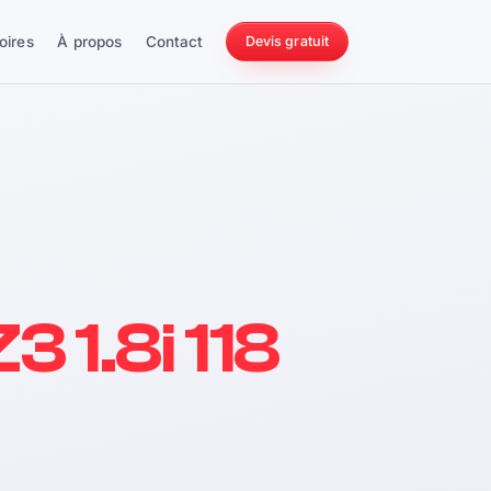
oires
À propos
Contact
Devis gratuit
256 ch
 1.8i 118
228 Nm