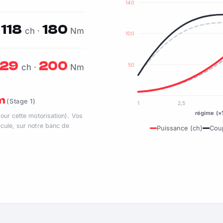
140
118
180
ch ·
Nm
100
129
200
50
ch ·
Nm
Nm
(Stage 1)
1
2,5
régime (×
pour cette motorisation). Vos
cule, sur notre banc de
Puissance (ch)
Cou