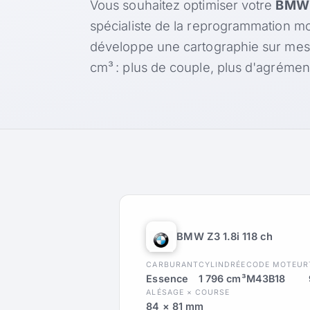
Vous souhaitez optimiser votre
BMW Z
spécialiste de la reprogrammation mo
développe une cartographie sur mes
cm³ : plus de couple, plus d'agréme
BMW Z3 1.8i 118 ch
CARBURANT
CYLINDRÉE
CODE MOTEUR
Essence
1 796 cm³
M43B18
ALÉSAGE × COURSE
84 × 81 mm