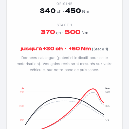
ORIGINE
340
450
ch ·
Nm
STAGE 1
370
500
ch ·
Nm
jusqu'à +30 ch · +50 Nm
(Stage 1)
Données catalogue (potentiel indicatif pour cette
motorisation). Vos gains réels sont mesurés sur votre
véhicule, sur notre banc de puissance.
ch
Nm
410
550
280
375
140
175