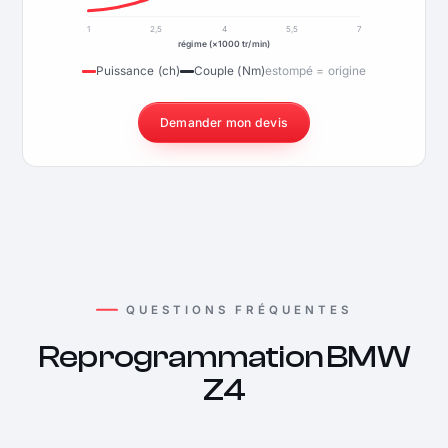
1
2,5
4
5,5
7
régime (×1000 tr/min)
Puissance (ch)
Couple (Nm)
estompé = origine
Demander mon devis
QUESTIONS FRÉQUENTES
Reprogrammation BMW
Z4