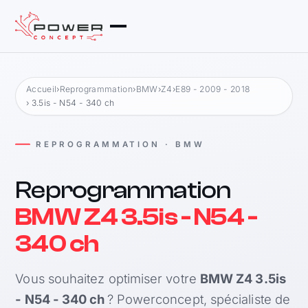
Accueil
›
Reprogrammation
›
BMW
›
Z4
›
E89 - 2009 - 2018
› 3.5is - N54 - 340 ch
REPROGRAMMATION · BMW
Reprogrammation
BMW Z4 3.5is - N54 -
340 ch
Vous souhaitez optimiser votre
BMW Z4 3.5is
- N54 - 340 ch
? Powerconcept, spécialiste de