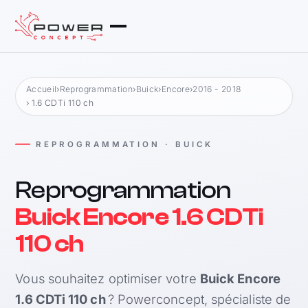
Accueil
›
Reprogrammation
›
Buick
›
Encore
›
2016 - 2018
› 1.6 CDTi 110 ch
REPROGRAMMATION · BUICK
Reprogrammation
Buick Encore 1.6 CDTi
110 ch
Vous souhaitez optimiser votre
Buick Encore
1.6 CDTi 110 ch
? Powerconcept, spécialiste de