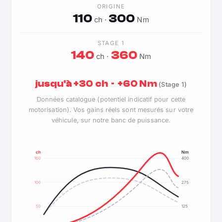
ORIGINE
110
300
ch ·
Nm
STAGE 1
140
360
ch ·
Nm
jusqu'à +30 ch · +60 Nm
(Stage 1)
Données catalogue (potentiel indicatif pour cette
motorisation). Vos gains réels sont mesurés sur votre
véhicule, sur notre banc de puissance.
ch
Nm
160
400
100
275
50
125