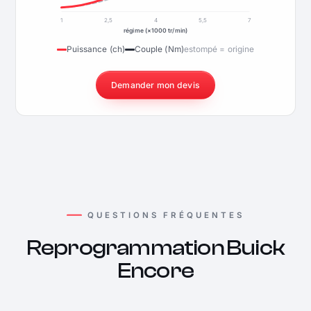
1
2,5
4
5,5
7
régime (×1000 tr/min)
Puissance (ch)
Couple (Nm)
estompé = origine
Demander mon devis
QUESTIONS FRÉQUENTES
Reprogrammation Buick
Encore