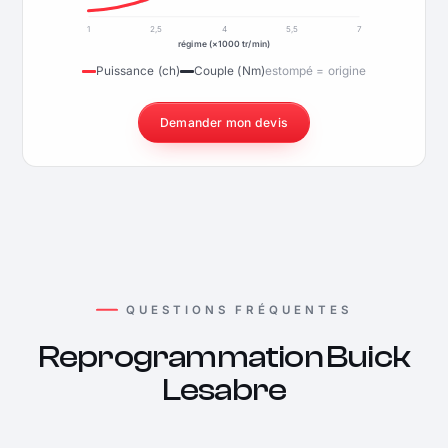
1
2,5
4
5,5
7
régime (×1000 tr/min)
Puissance (ch)
Couple (Nm)
estompé = origine
Demander mon devis
QUESTIONS FRÉQUENTES
Reprogrammation Buick
Lesabre