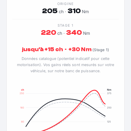
ORIGINE
205
310
ch ·
Nm
STAGE 1
220
340
ch ·
Nm
jusqu'à +15 ch · +30 Nm
(Stage 1)
Données catalogue (potentiel indicatif pour cette
motorisation). Vos gains réels sont mesurés sur votre
véhicule, sur notre banc de puissance.
ch
Nm
250
375
160
250
80
125