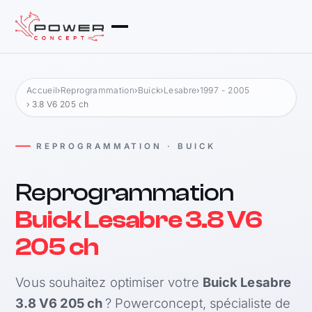
Accueil
›
Reprogrammation
›
Buick
›
Lesabre
›
1997 - 2005
› 3.8 V6 205 ch
REPROGRAMMATION · BUICK
Reprogrammation
Buick Lesabre 3.8 V6
205 ch
Vous souhaitez optimiser votre
Buick Lesabre
3.8 V6 205 ch
? Powerconcept, spécialiste de