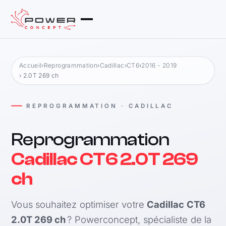
Accueil
›
Reprogrammation
›
Cadillac
›
CT6
›
2016 - 2019
› 2.0T 269 ch
REPROGRAMMATION · CADILLAC
Reprogrammation
Cadillac CT6 2.0T 269
ch
Vous souhaitez optimiser votre
Cadillac CT6
2.0T 269 ch
? Powerconcept, spécialiste de la