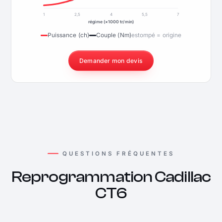
1
2,5
4
5,5
7
régime (×1000 tr/min)
Puissance (ch)
Couple (Nm)
estompé = origine
Demander mon devis
QUESTIONS FRÉQUENTES
Reprogrammation Cadillac
CT6