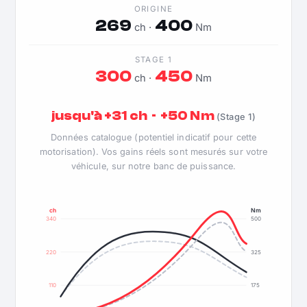
ORIGINE
269
400
ch ·
Nm
STAGE 1
300
450
ch ·
Nm
jusqu'à +31 ch · +50 Nm
(Stage 1)
Données catalogue (potentiel indicatif pour cette
motorisation). Vos gains réels sont mesurés sur votre
véhicule, sur notre banc de puissance.
ch
Nm
340
500
220
325
110
175