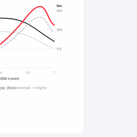
Nm
550
350
175
4
5,5
7
1000 tr/min)
ple (Nm)
estompé = origine