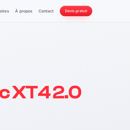
oires
À propos
Contact
Devis gratuit
256 ch
ac XT4 2.0
228 Nm