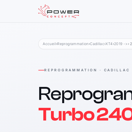
Accueil
›
Reprogrammation
›
Cadillac
›
XT4
›
2019 ->
› 
REPROGRAMMATION · CADILLAC
Reprogra
Turbo 240