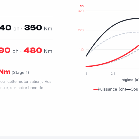
ch
320
40
350
ch ·
Nm
220
90
480
110
ch ·
Nm
0 Nm
(Stage 1)
1
2,5
régime (×
pour cette motorisation). Vos
cule, sur notre banc de
Puissance (ch)
Cou