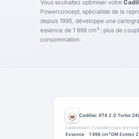
Vous souhaitez optimiser votre
Cadil
Powerconcept, spécialiste de la rep
depuis 1995, développe une cartogr
essence de 1 998 cm³ : plus de coup
consommation.
Cadillac XT4 2.0 Turbo 24
CARBURANT
CYLINDRÉE
CODE MOTEUR
Essence
1 998 cm³
GM Ecotec 2