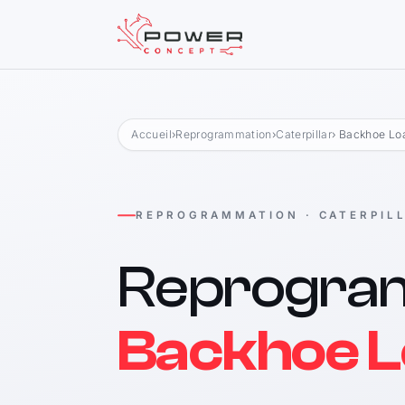
Accueil
›
Reprogrammation
›
Caterpillar
› Backhoe Lo
REPROGRAMMATION · CATERPIL
Reprogra
Backhoe L