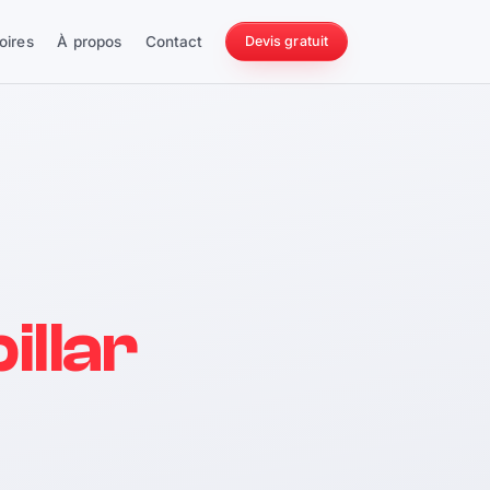
oires
À propos
Contact
Devis gratuit
256 ch
illar
228 Nm