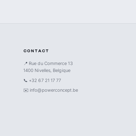
CONTACT
📍 Rue du Commerce 13
1400 Nivelles, Belgique
📞
+32 67 21 17 77
✉️
info@powerconcept.be