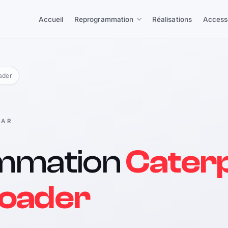
Accueil
Reprogrammation
Réalisations
Access
ader
LAR
mmation
Caterp
oader