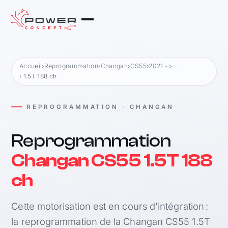
Accueil
›
Reprogrammation
›
Changan
›
CS55
›
2021 -> ...
› 1.5T 188 ch
REPROGRAMMATION · CHANGAN
Reprogrammation
Changan CS55 1.5T 188
ch
Cette motorisation est en cours d'intégration :
la reprogrammation de la Changan CS55 1.5T