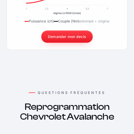
1
2,5
4
5,5
7
régime (×1000 tr/min)
Puissance (ch)
Couple (Nm)
estompé = origine
Demander mon devis
QUESTIONS FRÉQUENTES
Reprogrammation
Chevrolet Avalanche