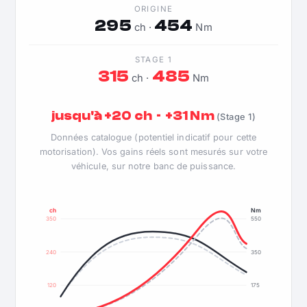
ORIGINE
295
454
ch ·
Nm
STAGE 1
315
485
ch ·
Nm
jusqu'à +20 ch · +31 Nm
(Stage 1)
Données catalogue (potentiel indicatif pour cette
motorisation). Vos gains réels sont mesurés sur votre
véhicule, sur notre banc de puissance.
ch
Nm
350
550
240
350
120
175