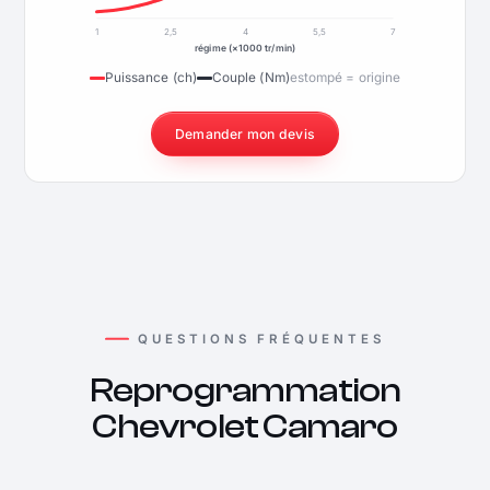
1
2,5
4
5,5
7
régime (×1000 tr/min)
Puissance (ch)
Couple (Nm)
estompé = origine
Demander mon devis
QUESTIONS FRÉQUENTES
Reprogrammation
Chevrolet Camaro