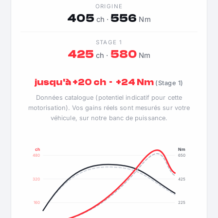
ORIGINE
405
556
ch ·
Nm
STAGE 1
425
580
ch ·
Nm
jusqu'à +20 ch · +24 Nm
(Stage 1)
Données catalogue (potentiel indicatif pour cette
motorisation). Vos gains réels sont mesurés sur votre
véhicule, sur notre banc de puissance.
ch
Nm
480
650
320
425
160
225