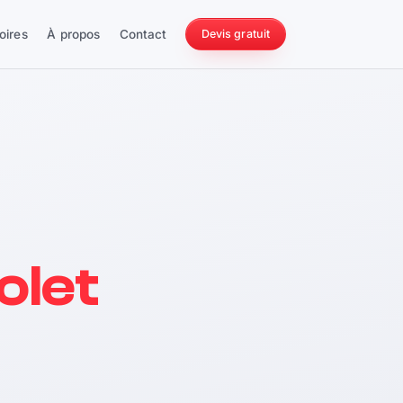
oires
À propos
Contact
Devis gratuit
256 ch
olet
228 Nm