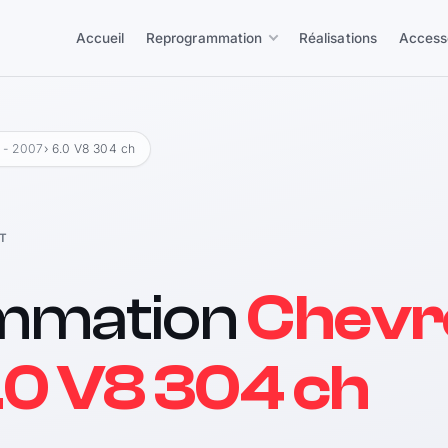
Accueil
Reprogrammation
Réalisations
Access
 - 2007
› 6.0 V8 304 ch
T
mmation
Chevr
.0 V8 304 ch