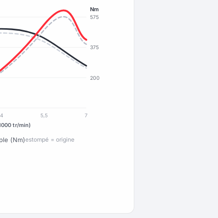
Nm
575
375
200
4
5,5
7
1000 tr/min)
ple (Nm)
estompé = origine