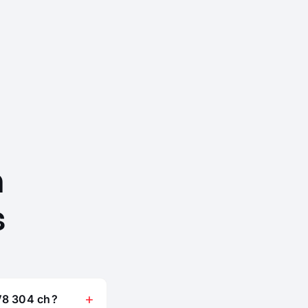
n
s
V8 304 ch ?