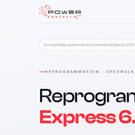
Accueil
›
Reprogrammation
›
Chevrolet
›
Express
›
2001
REPROGRAMMATION · CHEVROLE
Reprogra
Express 6