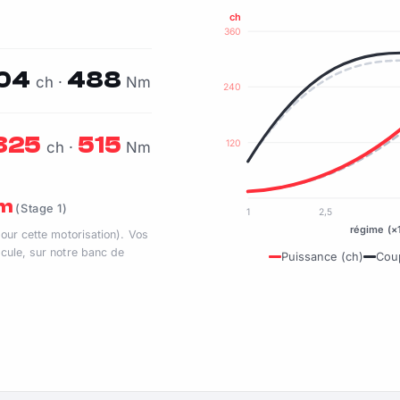
ch
360
04
488
ch ·
Nm
240
325
515
120
ch ·
Nm
Nm
(Stage 1)
1
2,5
régime (×
pour cette motorisation). Vos
cule, sur notre banc de
Puissance (ch)
Cou