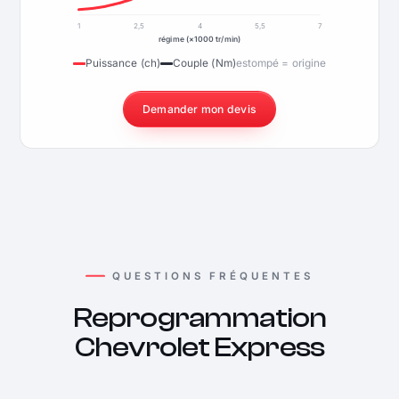
1
2,5
4
5,5
7
régime (×1000 tr/min)
Puissance (ch)
Couple (Nm)
estompé = origine
Demander mon devis
QUESTIONS FRÉQUENTES
Reprogrammation
Chevrolet Express