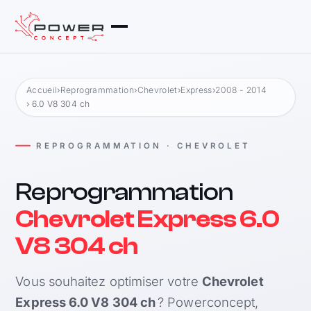
Accueil
›
Reprogrammation
›
Chevrolet
›
Express
›
2008 - 2014
› 6.0 V8 304 ch
REPROGRAMMATION · CHEVROLET
Reprogrammation
Chevrolet Express 6.0
V8 304 ch
Vous souhaitez optimiser votre
Chevrolet
Express 6.0 V8 304 ch
? Powerconcept,