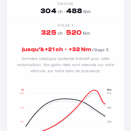
ORIGINE
304
488
ch ·
Nm
STAGE 1
325
520
ch ·
Nm
jusqu'à +21 ch · +32 Nm
(Stage 1)
Données catalogue (potentiel indicatif pour cette
motorisation). Vos gains réels sont mesurés sur votre
véhicule, sur notre banc de puissance.
ch
Nm
360
575
240
400
120
200