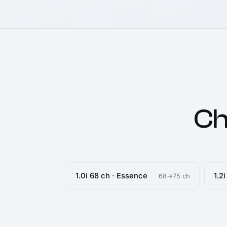
Ch
1.0i 68 ch · Essence
1.2
68→75 ch