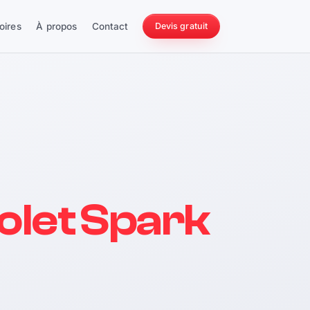
oires
À propos
Contact
Devis gratuit
256 ch
olet Spark
228 Nm