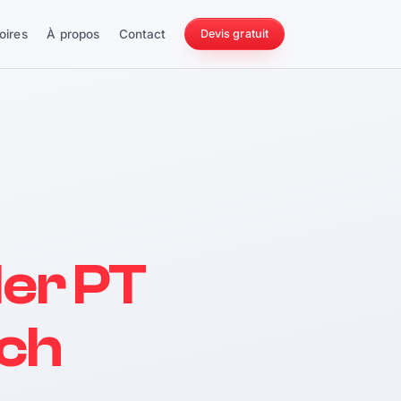
oires
À propos
Contact
Devis gratuit
256 ch
er PT
228 Nm
 ch