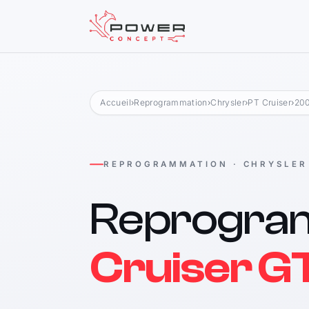
Accueil
›
Reprogrammation
›
Chrysler
›
PT Cruiser
›
200
REPROGRAMMATION · CHRYSLER
Reprogra
Cruiser GT