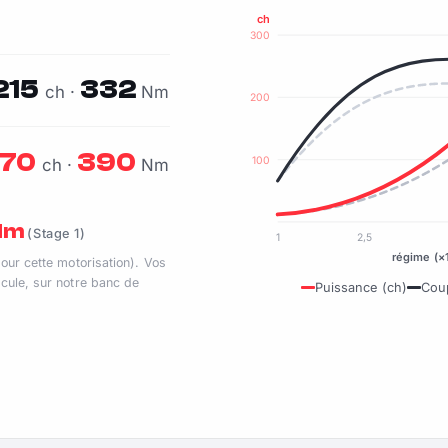
ch
300
215
332
ch ·
Nm
200
70
390
100
ch ·
Nm
 Nm
(Stage 1)
1
2,5
régime (×
pour cette motorisation). Vos
cule, sur notre banc de
Puissance (ch)
Cou