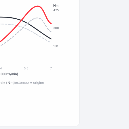
Nm
425
300
150
4
5,5
7
1000 tr/min)
ple (Nm)
estompé = origine