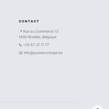
CONTACT
📍 Rue du Commerce 13
1400 Nivelles, Belgique
📞
+32 67 21 17 77
✉️
info@powerconcept.be