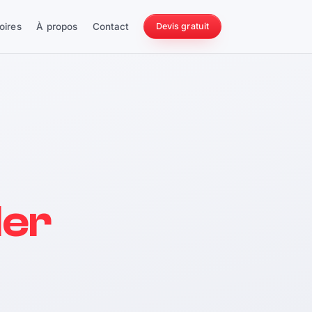
oires
À propos
Contact
Devis gratuit
256 ch
ler
228 Nm