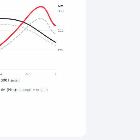
Nm
350
225
125
4
5,5
7
1000 tr/min)
ple (Nm)
estompé = origine