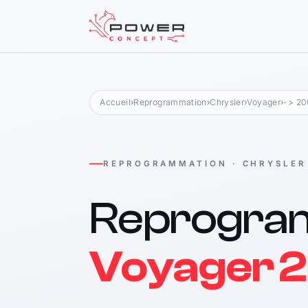
Accueil
›
Reprogrammation
›
Chrysler
›
Voyager
›
-> 20
REPROGRAMMATION · CHRYSLER
Reprogra
Voyager 2