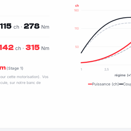
ch
160
115
278
ch ·
Nm
110
142
315
50
ch ·
Nm
Nm
(Stage 1)
1
2,5
régime (×
pour cette motorisation). Vos
cule, sur notre banc de
Puissance (ch)
Cou