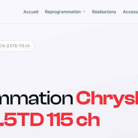
Accueil
Reprogrammation
Réalisations
Access
09
› 2.5TD 115 ch
mmation
Chrys
.5TD 115 ch