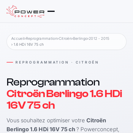
Accueil
›
Reprogrammation
›
Citroën
›
Berlingo
›
2012 - 2015
› 1.6 HDi 16V 75 ch
REPROGRAMMATION · CITROËN
Reprogrammation
Citroën Berlingo 1.6 HDi
16V 75 ch
Vous souhaitez optimiser votre
Citroën
Berlingo 1.6 HDi 16V 75 ch
? Powerconcept,