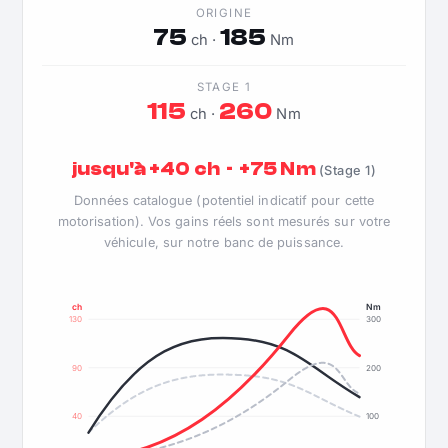
ORIGINE
75
185
ch ·
Nm
STAGE 1
115
260
ch ·
Nm
jusqu'à +40 ch · +75 Nm
(Stage 1)
Données catalogue (potentiel indicatif pour cette
motorisation). Vos gains réels sont mesurés sur votre
véhicule, sur notre banc de puissance.
ch
Nm
130
300
90
200
40
100