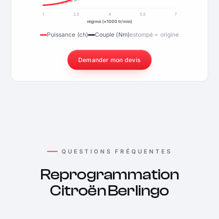
1
2,5
4
5,5
7
régime (×1000 tr/min)
Puissance (ch)
Couple (Nm)
estompé = origine
Demander mon devis
QUESTIONS FRÉQUENTES
Reprogrammation
Citroën Berlingo