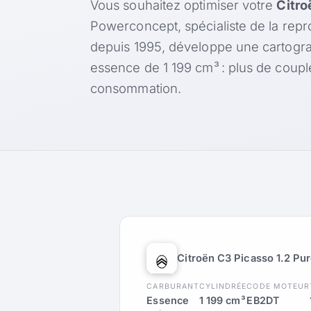
Vous souhaitez optimiser votre
Citro
Powerconcept, spécialiste de la rep
depuis 1995, développe une cartogr
essence de 1 199 cm³ : plus de coup
consommation.
Citroën C3 Picasso 1.2 Pu
CARBURANT
CYLINDRÉE
CODE MOTEUR
Essence
1 199 cm³
EB2DT