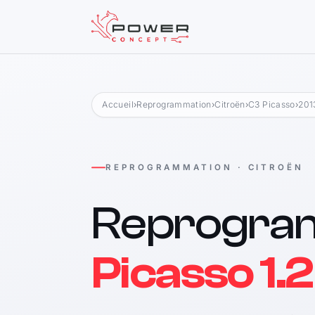
Accueil
›
Reprogrammation
›
Citroën
›
C3 Picasso
›
201
REPROGRAMMATION · CITROËN
Reprogra
Picasso 1.