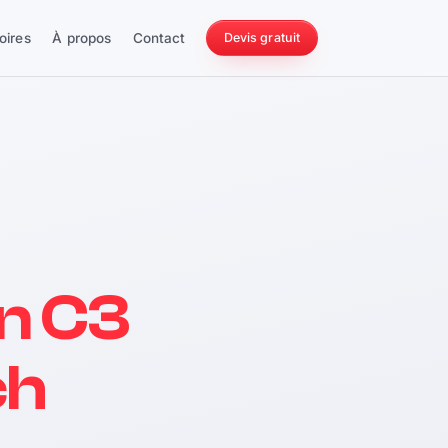
oires
À propos
Contact
Devis gratuit
256 ch
n C3
228 Nm
ch