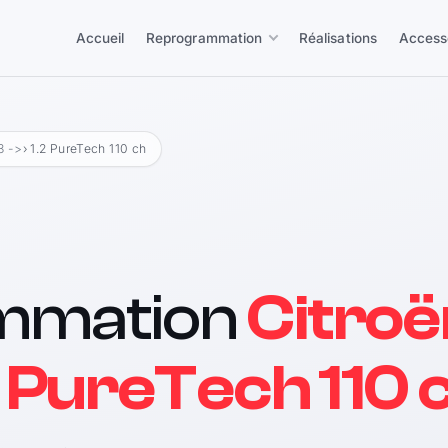
Accueil
Reprogrammation
Réalisations
Access
3 ->
› 1.2 PureTech 110 ch
mmation
Citroë
2 PureTech 110 