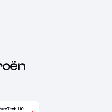
roën
PureTech 110