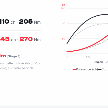
ch
160
110
205
ch ·
Nm
110
145
270
50
ch ·
Nm
 Nm
(Stage 1)
1
2,5
régime (×
pour cette motorisation). Vos
cule, sur notre banc de
Puissance (ch)
Cou