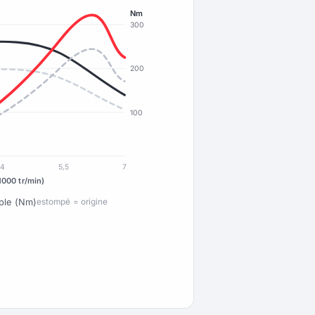
Nm
300
200
100
4
5,5
7
1000 tr/min)
ple (Nm)
estompé = origine