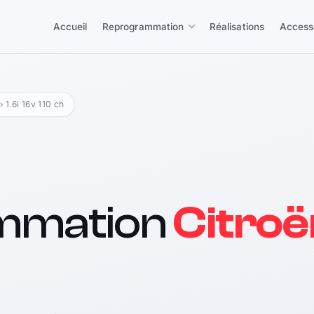
Accueil
Reprogrammation
Réalisations
Access
0
› 1.6i 16v 110 ch
mmation
Citroë