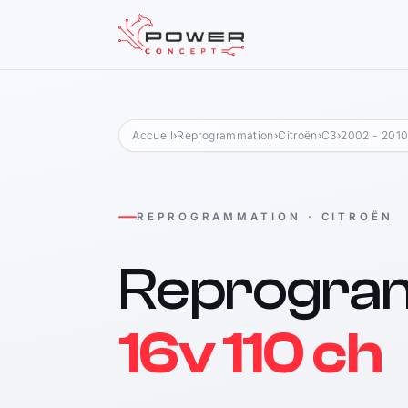
Accueil
›
Reprogrammation
›
Citroën
›
C3
›
2002 - 201
REPROGRAMMATION · CITROËN
Reprogra
16v 110 ch