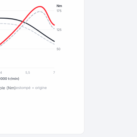
Nm
175
125
50
4
5,5
7
1000 tr/min)
ple (Nm)
estompé = origine