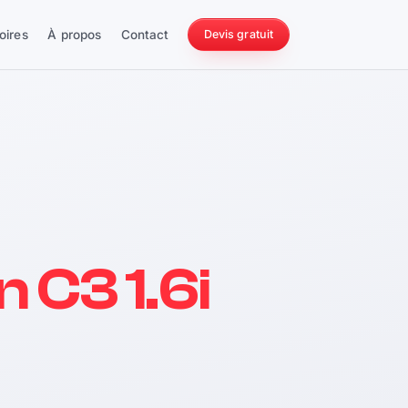
oires
À propos
Contact
Devis gratuit
256 ch
n C3 1.6i
228 Nm