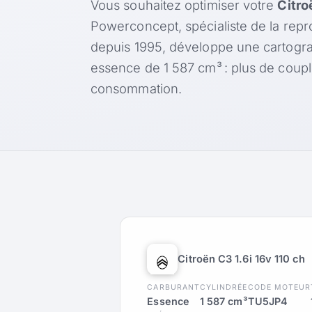
Vous souhaitez optimiser votre
Citro
Powerconcept, spécialiste de la rep
depuis 1995, développe une cartogr
essence de 1 587 cm³ : plus de coup
consommation.
Citroën C3 1.6i 16v 110 ch
CARBURANT
CYLINDRÉE
CODE MOTEUR
Essence
1 587 cm³
TU5JP4