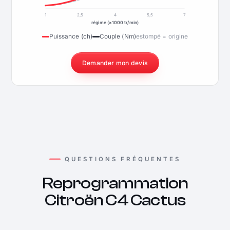
1
2,5
4
5,5
7
régime (×1000 tr/min)
Puissance (ch)
Couple (Nm)
estompé = origine
Demander mon devis
QUESTIONS FRÉQUENTES
Reprogrammation
Citroën C4 Cactus