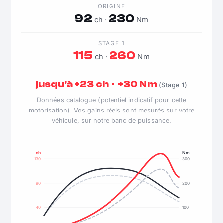
ORIGINE
92
230
ch ·
Nm
STAGE 1
115
260
ch ·
Nm
jusqu'à +23 ch · +30 Nm
(Stage 1)
Données catalogue (potentiel indicatif pour cette
motorisation). Vos gains réels sont mesurés sur votre
véhicule, sur notre banc de puissance.
ch
Nm
130
300
90
200
40
100