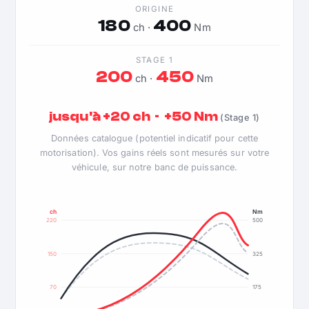
ORIGINE
180
400
ch ·
Nm
STAGE 1
200
450
ch ·
Nm
jusqu'à +20 ch · +50 Nm
(Stage 1)
Données catalogue (potentiel indicatif pour cette
motorisation). Vos gains réels sont mesurés sur votre
véhicule, sur notre banc de puissance.
ch
Nm
220
500
150
325
70
175