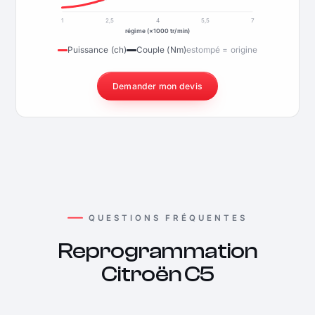
1
2,5
4
5,5
7
régime (×1000 tr/min)
Puissance (ch)
Couple (Nm)
estompé = origine
Demander mon devis
QUESTIONS FRÉQUENTES
Reprogrammation
Citroën C5