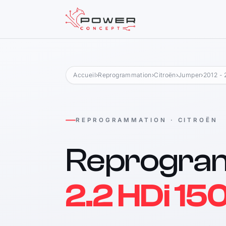
Accueil
›
Reprogrammation
›
Citroën
›
Jumper
›
2012 - 
REPROGRAMMATION · CITROËN
Reprogra
2.2 HDi 15