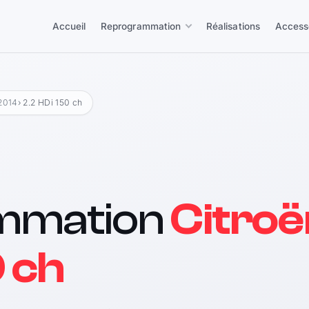
Accueil
Reprogrammation
Réalisations
Access
2014
› 2.2 HDi 150 ch
mmation
Citro
0 ch