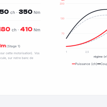
200
150
350
ch ·
Nm
130
180
410
ch ·
Nm
70
 Nm
(Stage 1)
1
2,5
pour cette motorisation). Vos
régime (×
cule, sur notre banc de
Puissance (ch)
Cou