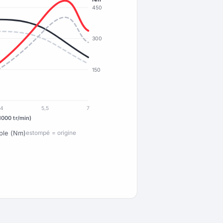
450
300
150
4
5,5
7
1000 tr/min)
ple (Nm)
estompé = origine