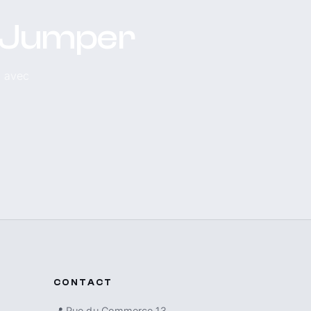
n Jumper
, avec
CONTACT
📍 Rue du Commerce 13