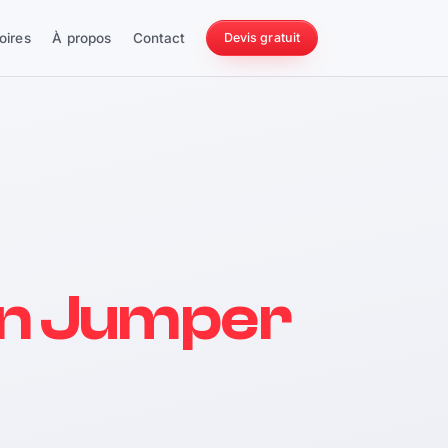
oires
À propos
Contact
Devis gratuit
256 ch
ën Jumper
228 Nm