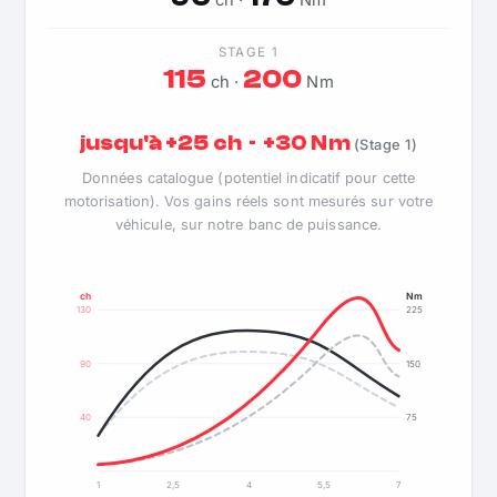
ch ·
Nm
STAGE 1
115
200
ch ·
Nm
jusqu'à +25 ch · +30 Nm
(Stage 1)
Données catalogue (potentiel indicatif pour cette
motorisation). Vos gains réels sont mesurés sur votre
véhicule, sur notre banc de puissance.
ch
Nm
130
225
90
150
40
75
1
2,5
4
5,5
7