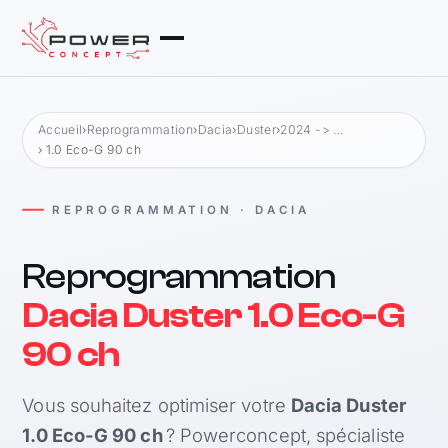
Accueil
›
Reprogrammation
›
Dacia
›
Duster
›
2024 -> ...
› 1.0 Eco-G 90 ch
REPROGRAMMATION · DACIA
Reprogrammation
Dacia Duster 1.0 Eco-G
90 ch
Vous souhaitez optimiser votre
Dacia Duster
1.0 Eco-G 90 ch
? Powerconcept, spécialiste