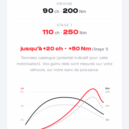
ORIGINE
90
200
ch ·
Nm
STAGE 1
110
250
ch ·
Nm
jusqu'à +20 ch · +50 Nm
(Stage 1)
Données catalogue (potentiel indicatif pour cette
motorisation). Vos gains réels sont mesurés sur votre
véhicule, sur notre banc de puissance.
ch
Nm
120
275
80
175
40
100