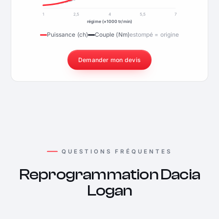
1
2,5
4
5,5
7
régime (×1000 tr/min)
Puissance (ch)
Couple (Nm)
estompé = origine
Demander mon devis
QUESTIONS FRÉQUENTES
Reprogrammation Dacia
Logan