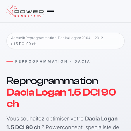
Accueil
›
Reprogrammation
›
Dacia
›
Logan
›
2004 - 2012
› 1.5 DCI 90 ch
REPROGRAMMATION · DACIA
Reprogrammation
Dacia Logan 1.5 DCI 90
ch
Vous souhaitez optimiser votre
Dacia Logan
1.5 DCI 90 ch
? Powerconcept, spécialiste de