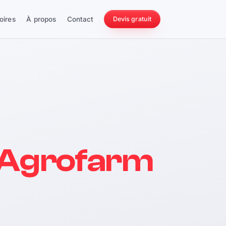
oires
À propos
Contact
Devis gratuit
256 ch
 Agrofarm
228 Nm