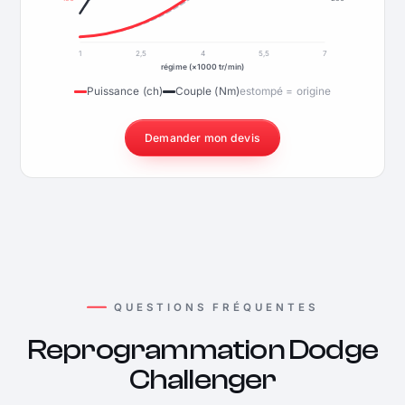
1
2,5
4
5,5
7
régime (×1000 tr/min)
Puissance (ch)
Couple (Nm)
estompé = origine
Demander mon devis
QUESTIONS FRÉQUENTES
Reprogrammation Dodge
Challenger