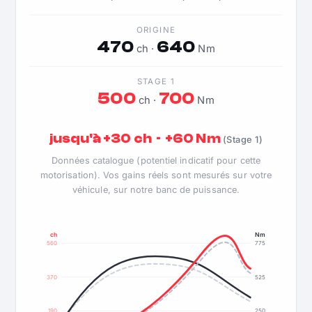
ORIGINE
470
640
ch ·
Nm
STAGE 1
500
700
ch ·
Nm
jusqu'à +30 ch · +60 Nm
(Stage 1)
Données catalogue (potentiel indicatif pour cette
motorisation). Vos gains réels sont mesurés sur votre
véhicule, sur notre banc de puissance.
ch
Nm
560
775
370
525
190
250