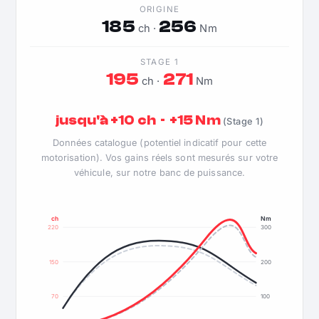
ORIGINE
185
256
ch ·
Nm
STAGE 1
195
271
ch ·
Nm
jusqu'à +10 ch · +15 Nm
(Stage 1)
Données catalogue (potentiel indicatif pour cette
motorisation). Vos gains réels sont mesurés sur votre
véhicule, sur notre banc de puissance.
ch
Nm
220
300
150
200
70
100