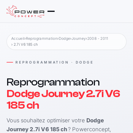
Accueil
›
Reprogrammation
›
Dodge
›
Journey
›
2008 - 2011
› 2.7i V6 185 ch
REPROGRAMMATION · DODGE
Reprogrammation
Dodge Journey 2.7i V6
185 ch
Vous souhaitez optimiser votre
Dodge
Journey 2.7i V6 185 ch
? Powerconcept,