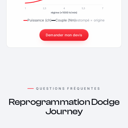
1
2,5
4
5,5
7
régime (×1000 tr/min)
Puissance (ch)
Couple (Nm)
estompé = origine
Demander mon devis
QUESTIONS FRÉQUENTES
Reprogrammation Dodge
Journey