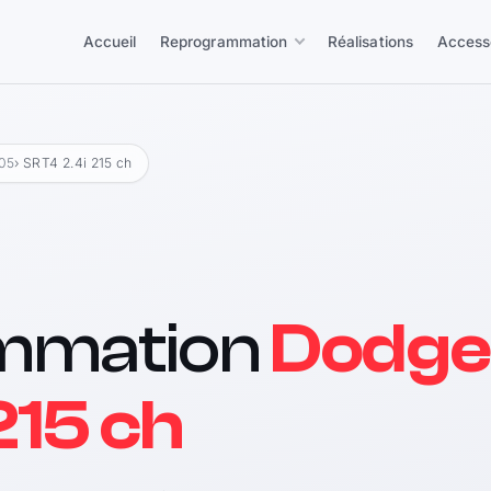
Accueil
Reprogrammation
Réalisations
Access
05
› SRT4 2.4i 215 ch
mmation
Dodge
215 ch