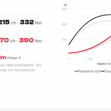
ch
300
215
332
ch ·
Nm
200
70
390
100
ch ·
Nm
 Nm
(Stage 1)
1
2,5
régime (×
pour cette motorisation). Vos
cule, sur notre banc de
Puissance (ch)
Cou