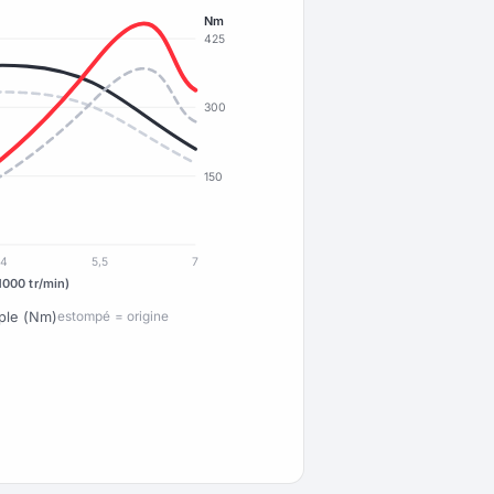
Nm
425
300
150
4
5,5
7
1000 tr/min)
ple (Nm)
estompé = origine