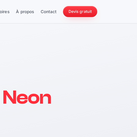
oires
À propos
Contact
Devis gratuit
256 ch
 Neon
228 Nm