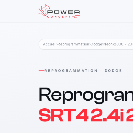
Accueil
›
Reprogrammation
›
Dodge
›
Neon
›
2000 - 20
REPROGRAMMATION · DODGE
Reprogra
SRT4 2.4i 