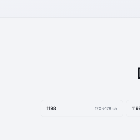
1198
119
170→178 ch