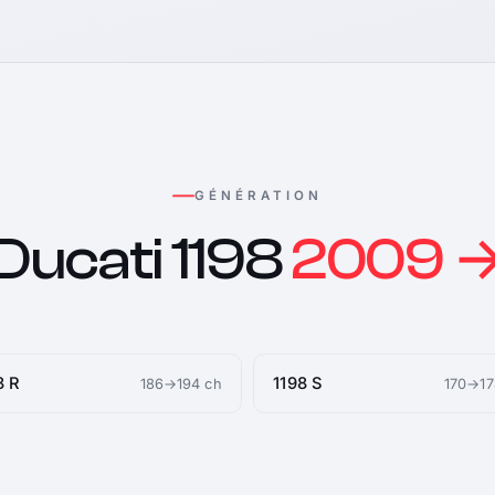
GÉNÉRATION
Ducati 1198
2009 
8 R
1198 S
186→194 ch
170→17