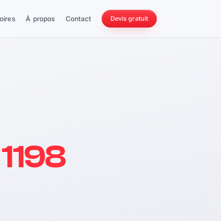
oires
À propos
Contact
Devis gratuit
256 ch
 1198
228 Nm