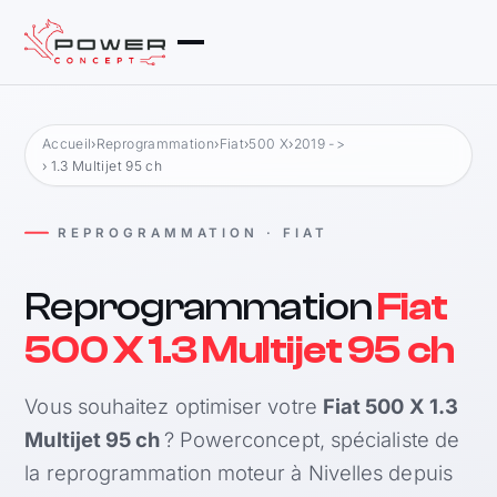
Accueil
›
Reprogrammation
›
Fiat
›
500 X
›
2019 ->
› 1.3 Multijet 95 ch
REPROGRAMMATION · FIAT
Reprogrammation
Fiat
500 X 1.3 Multijet 95 ch
Vous souhaitez optimiser votre
Fiat 500 X 1.3
Multijet 95 ch
? Powerconcept, spécialiste de
la reprogrammation moteur à Nivelles depuis