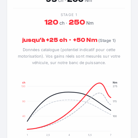
ch ·
Nm
STAGE 1
120
250
ch ·
Nm
jusqu'à +25 ch · +50 Nm
(Stage 1)
Données catalogue (potentiel indicatif pour cette
motorisation). Vos gains réels sont mesurés sur votre
véhicule, sur notre banc de puissance.
ch
Nm
130
275
90
175
40
100
1
2,5
4
5,5
7