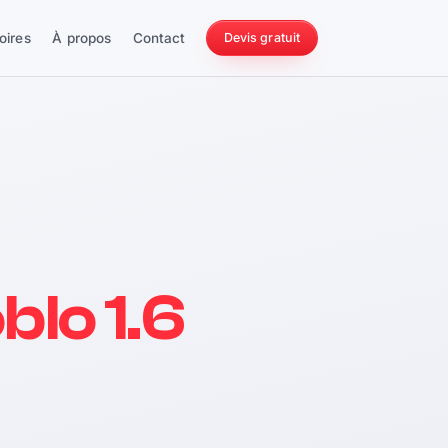
oires
À propos
Contact
Devis gratuit
256 ch
blo 1.6
228 Nm