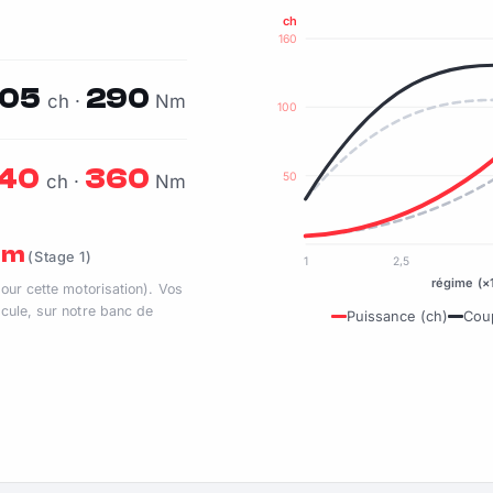
ch
160
105
290
ch ·
Nm
100
140
360
50
ch ·
Nm
 Nm
(Stage 1)
1
2,5
régime (×
pour cette motorisation). Vos
cule, sur notre banc de
Puissance (ch)
Cou