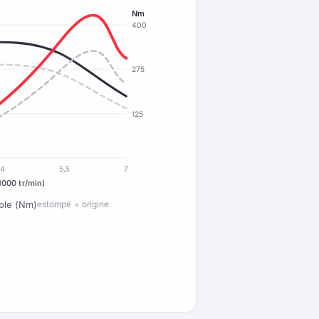
Nm
400
275
125
4
5,5
7
1000 tr/min)
ple (Nm)
estompé = origine