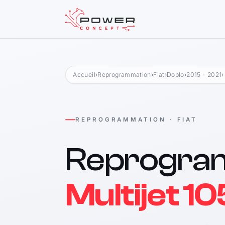
Accueil
›
Reprogrammation
›
Fiat
›
Doblo
›
2015 - 2021
›
REPROGRAMMATION · FIAT
Reprogra
Multijet 10