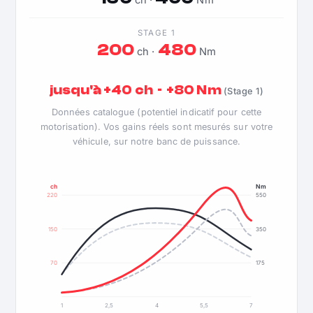
ch ·
Nm
STAGE 1
200
480
ch ·
Nm
jusqu'à +40 ch · +80 Nm
(Stage 1)
Données catalogue (potentiel indicatif pour cette
motorisation). Vos gains réels sont mesurés sur votre
véhicule, sur notre banc de puissance.
ch
Nm
220
550
150
350
70
175
1
2,5
4
5,5
7