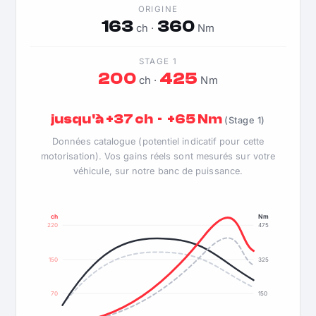
ORIGINE
163
360
ch ·
Nm
STAGE 1
200
425
ch ·
Nm
jusqu'à +37 ch · +65 Nm
(Stage 1)
Données catalogue (potentiel indicatif pour cette
motorisation). Vos gains réels sont mesurés sur votre
véhicule, sur notre banc de puissance.
ch
Nm
220
475
150
325
70
150