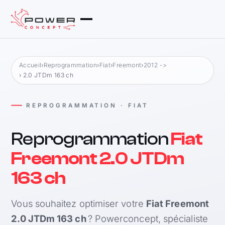
Accueil
›
Reprogrammation
›
Fiat
›
Freemont
›
2012 ->
› 2.0 JTDm 163 ch
REPROGRAMMATION · FIAT
Reprogrammation
Fiat
Freemont 2.0 JTDm
163 ch
Vous souhaitez optimiser votre
Fiat Freemont
2.0 JTDm 163 ch
? Powerconcept, spécialiste