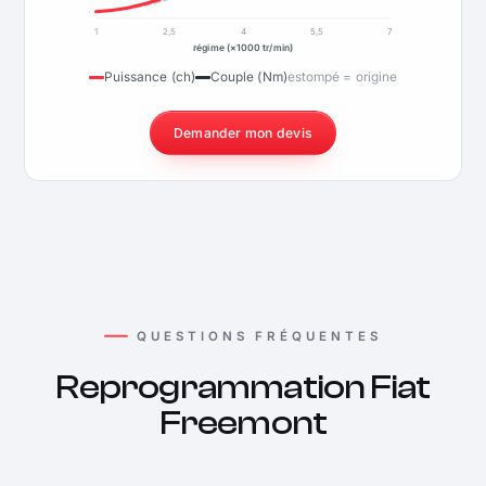
1
2,5
4
5,5
7
régime (×1000 tr/min)
Puissance (ch)
Couple (Nm)
estompé = origine
Demander mon devis
QUESTIONS FRÉQUENTES
Reprogrammation Fiat
Freemont