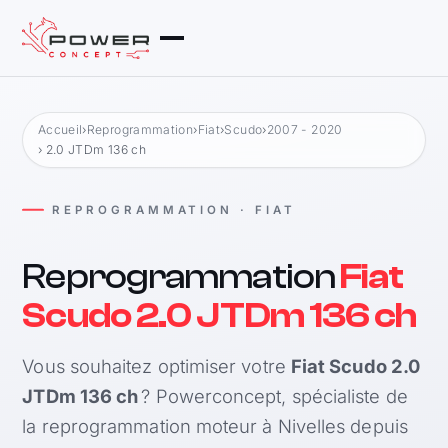
Accueil
›
Reprogrammation
›
Fiat
›
Scudo
›
2007 - 2020
› 2.0 JTDm 136 ch
REPROGRAMMATION · FIAT
Reprogrammation
Fiat
Scudo 2.0 JTDm 136 ch
Vous souhaitez optimiser votre
Fiat Scudo 2.0
JTDm 136 ch
? Powerconcept, spécialiste de
la reprogrammation moteur à Nivelles depuis