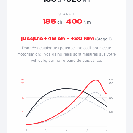
ch ·
Nm
STAGE 1
185
400
ch ·
Nm
jusqu'à +49 ch · +80 Nm
(Stage 1)
Données catalogue (potentiel indicatif pour cette
motorisation). Vos gains réels sont mesurés sur votre
véhicule, sur notre banc de puissance.
ch
Nm
210
450
140
300
70
150
1
2,5
4
5,5
7