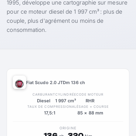
1995, développe une cartographie sur mesure
pour ce moteur diesel de 1 997 cm³ : plus de
couple, plus d'agrément ou moins de
consommation.
Fiat Scudo 2.0 JTDm 136 ch
CARBURANT
CYLINDRÉE
CODE MOTEUR
Diesel
1 997 cm³
RHR
TAUX DE COMPRESSION
ALÉSAGE × COURSE
17,5:1
85 × 88 mm
ORIGINE
136
320