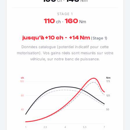
ch ·
Nm
STAGE 1
110
160
ch ·
Nm
jusqu'à +10 ch · +14 Nm
(Stage 1)
Données catalogue (potentiel indicatif pour cette
motorisation). Vos gains réels sont mesurés sur votre
véhicule, sur notre banc de puissance.
ch
Nm
120
175
80
125
40
50
1
2,5
4
5,5
7