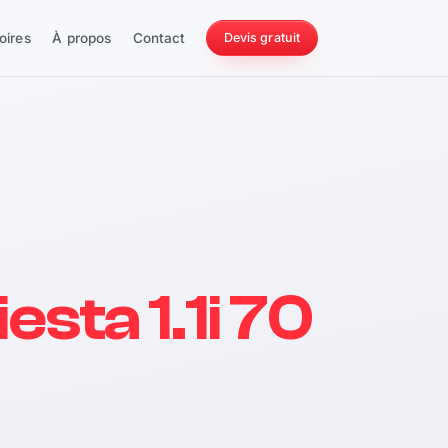
oires
À propos
Contact
Devis gratuit
256 ch
esta 1.1i 70
228 Nm