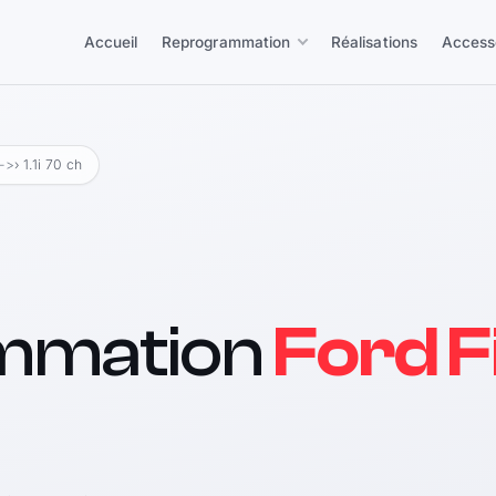
Accueil
Reprogrammation
Réalisations
Access
 ->
› 1.1i 70 ch
mmation
Ford Fi