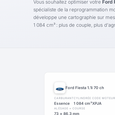
Vous souhaitez optimiser votre
Ford 
spécialiste de la reprogrammation mo
développe une cartographie sur me
1 084 cm³ : plus de couple, plus d'
Ford Fiesta 1.1i 70 ch
CARBURANT
CYLINDRÉE
CODE MOTEU
Essence
1 084 cm³
XPJA
ALÉSAGE × COURSE
73 × 86,3 mm