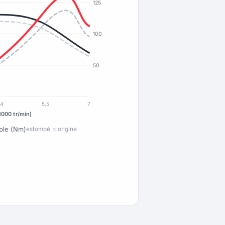
125
100
50
4
5,5
7
1000 tr/min)
ple (Nm)
estompé = origine