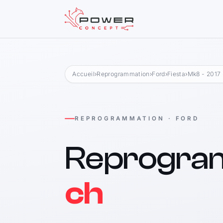
Accueil
›
Reprogrammation
›
Ford
›
Fiesta
›
Mk8 - 2017
REPROGRAMMATION · FORD
Reprogra
ch