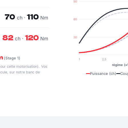
90
70
110
ch ·
Nm
60
82
120
30
ch ·
Nm
Nm
(Stage 1)
1
2,5
régime (×
pour cette motorisation). Vos
cule, sur notre banc de
Puissance (ch)
Cou