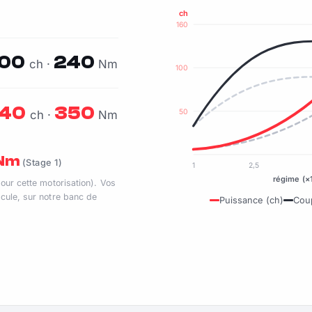
ch
160
100
240
ch ·
Nm
100
140
350
50
ch ·
Nm
 Nm
(Stage 1)
1
2,5
régime (×
pour cette motorisation). Vos
cule, sur notre banc de
Puissance (ch)
Cou