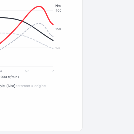
Nm
400
250
125
4
5,5
7
1000 tr/min)
ple (Nm)
estompé = origine