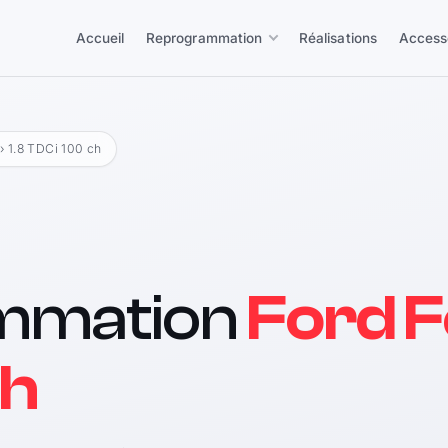
Accueil
Reprogrammation
Réalisations
Access
5
› 1.8 TDCi 100 ch
mmation
Ford F
ch