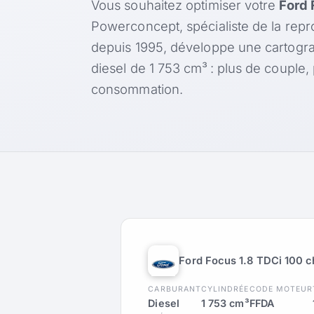
Vous souhaitez optimiser votre
Ford 
Powerconcept, spécialiste de la rep
depuis 1995, développe une cartogr
diesel de 1 753 cm³ : plus de couple
consommation.
Ford Focus 1.8 TDCi 100 c
CARBURANT
CYLINDRÉE
CODE MOTEUR
Diesel
1 753 cm³
FFDA