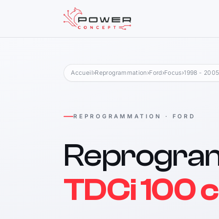
Accueil
›
Reprogrammation
›
Ford
›
Focus
›
1998 - 200
REPROGRAMMATION · FORD
Reprogra
TDCi 100 