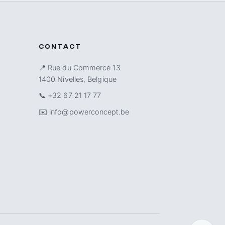
CONTACT
📍 Rue du Commerce 13
1400 Nivelles, Belgique
📞
+32 67 21 17 77
✉️
info@powerconcept.be