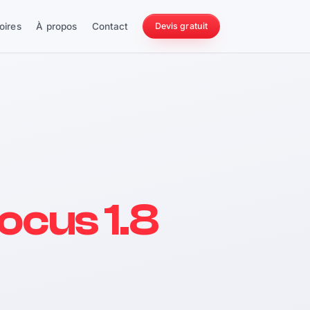
oires
À propos
Contact
Devis gratuit
256 ch
ocus 1.8
228 Nm