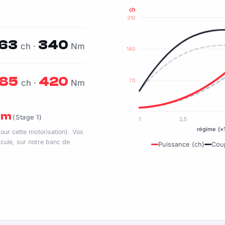
ch
210
163
340
ch ·
Nm
140
185
420
70
ch ·
Nm
 Nm
(Stage 1)
1
2,5
régime (×
pour cette motorisation). Vos
cule, sur notre banc de
Puissance (ch)
Cou