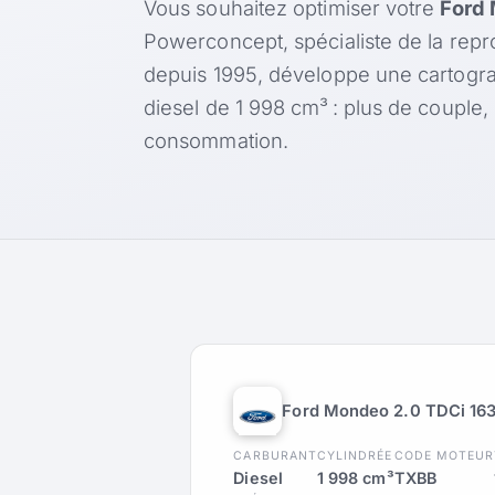
Vous souhaitez optimiser votre
Ford 
Powerconcept, spécialiste de la rep
depuis 1995, développe une cartogr
diesel de 1 998 cm³ : plus de couple
consommation.
Ford Mondeo 2.0 TDCi 163
CARBURANT
CYLINDRÉE
CODE MOTEUR
Diesel
1 998 cm³
TXBB