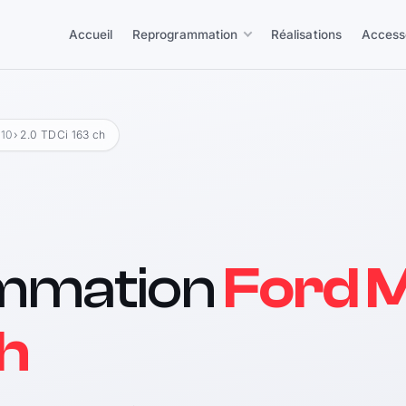
Accueil
Reprogrammation
Réalisations
Access
010
› 2.0 TDCi 163 ch
mmation
Ford 
h