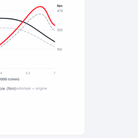
Nm
475
325
150
4
5,5
7
1000 tr/min)
ple (Nm)
estompé = origine