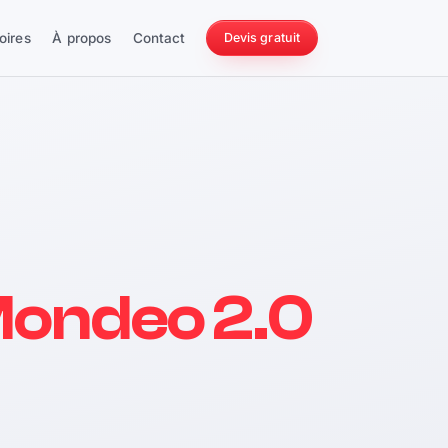
oires
À propos
Contact
Devis gratuit
256 ch
Mondeo 2.0
228 Nm