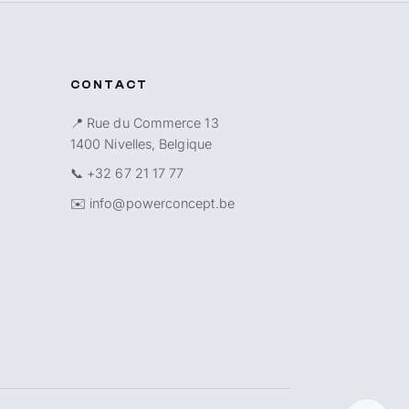
CONTACT
📍 Rue du Commerce 13
1400 Nivelles, Belgique
📞
+32 67 21 17 77
✉️
info@powerconcept.be