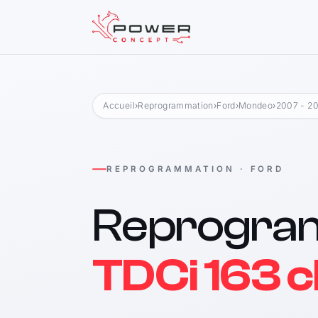
Accueil
›
Reprogrammation
›
Ford
›
Mondeo
›
2007 - 2
REPROGRAMMATION · FORD
Reprogra
TDCi 163 c