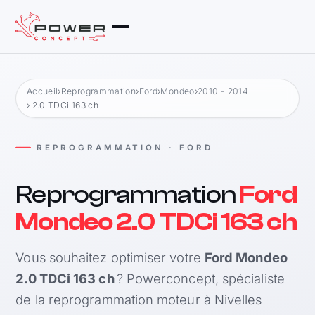
Accueil
›
Reprogrammation
›
Ford
›
Mondeo
›
2010 - 2014
› 2.0 TDCi 163 ch
REPROGRAMMATION · FORD
Reprogrammation
Ford
Mondeo 2.0 TDCi 163 ch
Vous souhaitez optimiser votre
Ford Mondeo
2.0 TDCi 163 ch
? Powerconcept, spécialiste
de la reprogrammation moteur à Nivelles