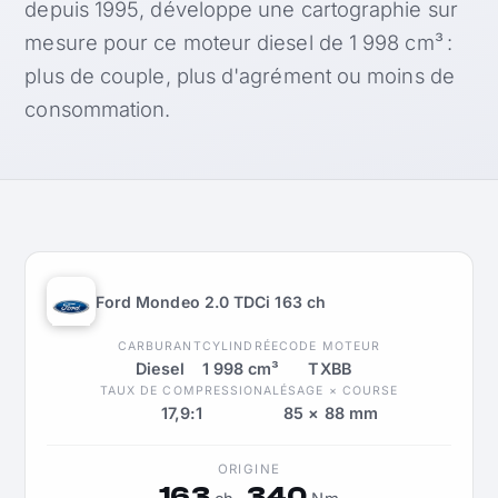
depuis 1995, développe une cartographie sur
mesure pour ce moteur diesel de 1 998 cm³ :
plus de couple, plus d'agrément ou moins de
consommation.
Ford Mondeo 2.0 TDCi 163 ch
CARBURANT
CYLINDRÉE
CODE MOTEUR
Diesel
1 998 cm³
TXBB
TAUX DE COMPRESSION
ALÉSAGE × COURSE
17,9:1
85 × 88 mm
ORIGINE
163
340