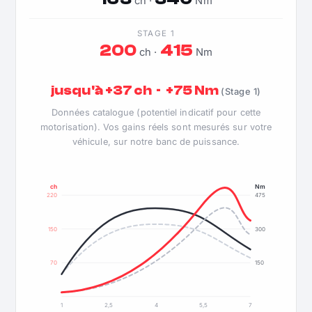
ch ·
Nm
STAGE 1
200
415
ch ·
Nm
jusqu'à +37 ch · +75 Nm
(Stage 1)
Données catalogue (potentiel indicatif pour cette
motorisation). Vos gains réels sont mesurés sur votre
véhicule, sur notre banc de puissance.
ch
Nm
220
475
150
300
70
150
1
2,5
4
5,5
7