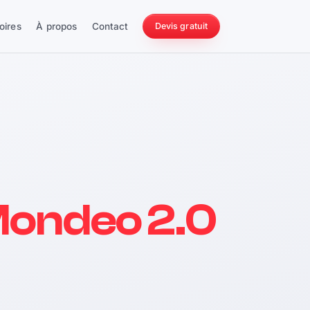
oires
À propos
Contact
Devis gratuit
256 ch
Mondeo 2.0
228 Nm