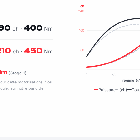
ch
240
190
400
ch ·
Nm
160
210
450
80
ch ·
Nm
 Nm
(Stage 1)
1
2,5
régime (×
pour cette motorisation). Vos
cule, sur notre banc de
Puissance (ch)
Cou