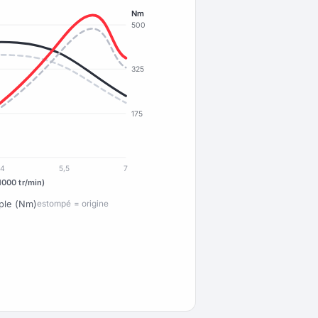
Nm
500
325
175
4
5,5
7
1000 tr/min)
ple (Nm)
estompé = origine