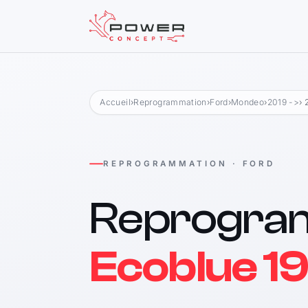
Accueil
›
Reprogrammation
›
Ford
›
Mondeo
›
2019 ->
› 
REPROGRAMMATION · FORD
Reprogra
Ecoblue 1