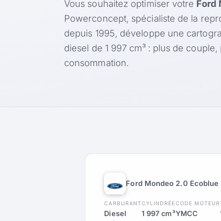
Vous souhaitez optimiser votre
Ford 
Powerconcept, spécialiste de la rep
depuis 1995, développe une cartogr
diesel de 1 997 cm³ : plus de couple
consommation.
Ford Mondeo 2.0 Ecoblue 
CARBURANT
CYLINDRÉE
CODE MOTEUR
Diesel
1 997 cm³
YMCC