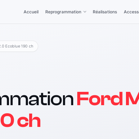
Accueil
Reprogrammation
Réalisations
Access
2.0 Ecoblue 190 ch
mmation
Ford 
90 ch