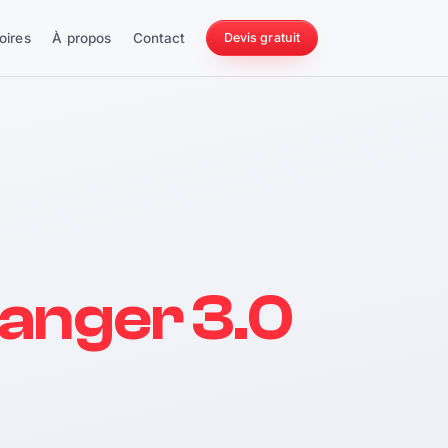
oires
À propos
Contact
Devis gratuit
256 ch
anger 3.0
228 Nm