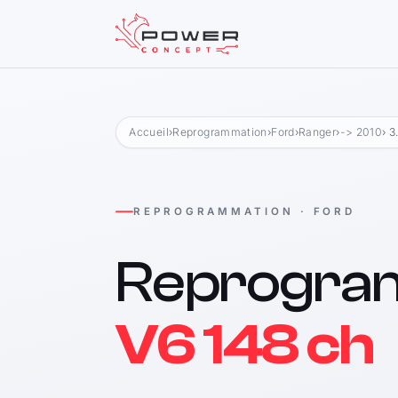
Accueil
›
Reprogrammation
›
Ford
›
Ranger
›
-> 2010
› 3
REPROGRAMMATION · FORD
Reprogra
V6 148 ch