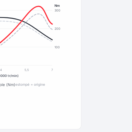
Nm
300
200
100
4
5,5
7
1000 tr/min)
ple (Nm)
estompé = origine