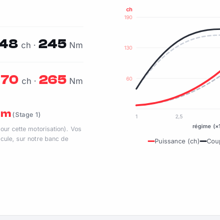
ch
190
148
245
ch ·
Nm
130
170
265
60
ch ·
Nm
 Nm
(Stage 1)
1
2,5
régime (×
pour cette motorisation). Vos
cule, sur notre banc de
Puissance (ch)
Cou