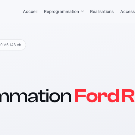
Accueil
Reprogrammation
Réalisations
Access
.0 V6 148 ch
mmation
Ford R