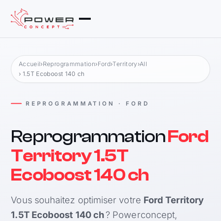
Accueil
›
Reprogrammation
›
Ford
›
Territory
›
All
› 1.5T Ecoboost 140 ch
REPROGRAMMATION · FORD
Reprogrammation
Ford
Territory 1.5T
Ecoboost 140 ch
Vous souhaitez optimiser votre
Ford Territory
1.5T Ecoboost 140 ch
? Powerconcept,