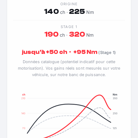
ORIGINE
140
225
ch ·
Nm
STAGE 1
190
320
ch ·
Nm
jusqu'à +50 ch · +95 Nm
(Stage 1)
Données catalogue (potentiel indicatif pour cette
motorisation). Vos gains réels sont mesurés sur votre
véhicule, sur notre banc de puissance.
ch
Nm
210
350
140
250
70
125