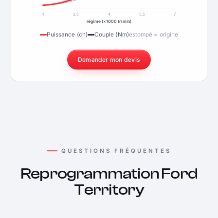
1
2,5
4
5,5
7
régime (×1000 tr/min)
Puissance (ch)
Couple (Nm)
estompé = origine
Demander mon devis
QUESTIONS FRÉQUENTES
Reprogrammation Ford
Territory