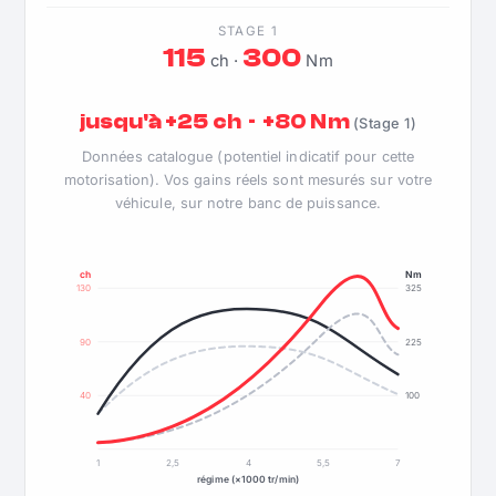
STAGE 1
115
300
ch ·
Nm
jusqu'à +25 ch · +80 Nm
(Stage 1)
Données catalogue (potentiel indicatif pour cette
motorisation). Vos gains réels sont mesurés sur votre
véhicule, sur notre banc de puissance.
ch
Nm
130
325
90
225
40
100
1
2,5
4
5,5
7
régime (×1000 tr/min)