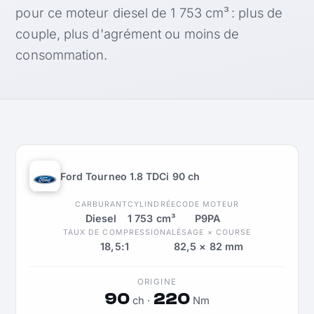
pour ce moteur diesel de 1 753 cm³ : plus de
couple, plus d'agrément ou moins de
consommation.
Ford Tourneo 1.8 TDCi 90 ch
CARBURANT
CYLINDRÉE
CODE MOTEUR
Diesel
1 753 cm³
P9PA
TAUX DE COMPRESSION
ALÉSAGE × COURSE
18,5:1
82,5 × 82 mm
ORIGINE
90
220
ch ·
Nm