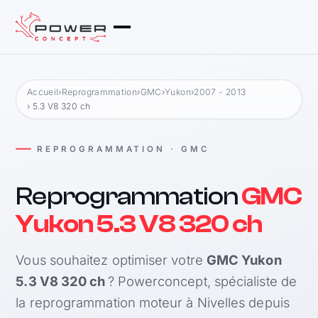
Accueil
›
Reprogrammation
›
GMC
›
Yukon
›
2007 - 2013
› 5.3 V8 320 ch
REPROGRAMMATION · GMC
Reprogrammation
GMC
Yukon 5.3 V8 320 ch
Vous souhaitez optimiser votre
GMC Yukon
5.3 V8 320 ch
? Powerconcept, spécialiste de
la reprogrammation moteur à Nivelles depuis