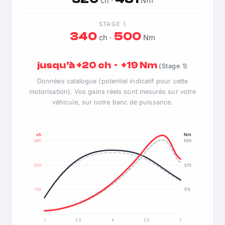
ch ·
Nm
STAGE 1
340
500
ch ·
Nm
jusqu'à +20 ch · +19 Nm
(Stage 1)
Données catalogue (potentiel indicatif pour cette
motorisation). Vos gains réels sont mesurés sur votre
véhicule, sur notre banc de puissance.
ch
Nm
380
550
250
375
130
175
1
2,5
4
5,5
7