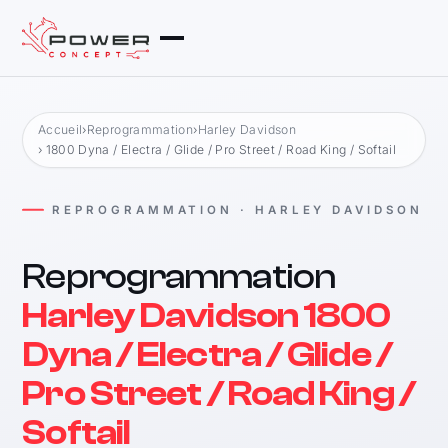
Accueil
›
Reprogrammation
›
Harley Davidson
› 1800 Dyna / Electra / Glide / Pro Street / Road King / Softail
REPROGRAMMATION · HARLEY DAVIDSON
Reprogrammation
Harley Davidson 1800
Dyna / Electra / Glide /
Pro Street / Road King /
Softail