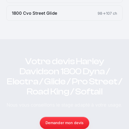
1800 Cvo Street Glide
98→107 ch
Votre devis Harley
Davidson 1800 Dyna /
Electra / Glide / Pro Street /
Road King / Softail
Nous vous conseillons le stage adapté à votre usage.
Demander mon devis