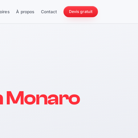
oires
À propos
Contact
Devis gratuit
256 ch
n Monaro
228 Nm