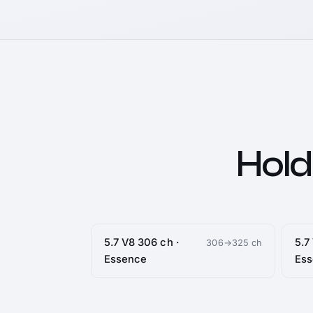
Hol
5.7 V8 306 ch ·
5.7
306→325 ch
Essence
Es