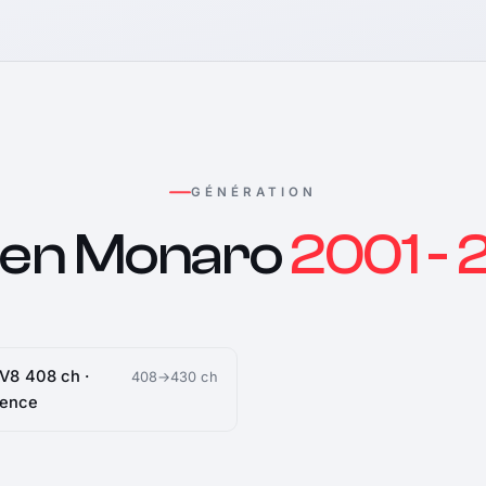
GÉNÉRATION
den Monaro
2001 -
 V8 408 ch ·
408→430 ch
sence