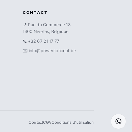
CONTACT
📍 Rue du Commerce 13
1400 Nivelles, Belgique
📞
+32 67 21 17 77
✉️
info@powerconcept.be
Contact
CGV
Conditions d'utilisation