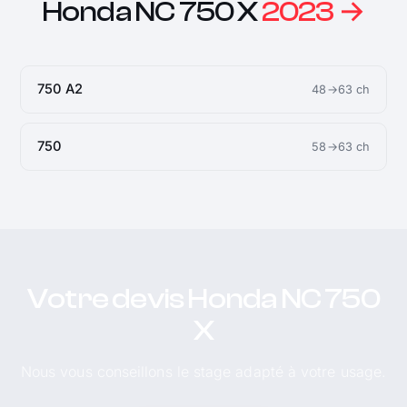
Honda NC 750 X
2023 →
750 A2
48→63 ch
750
58→63 ch
Votre devis Honda NC 750
X
Nous vous conseillons le stage adapté à votre usage.