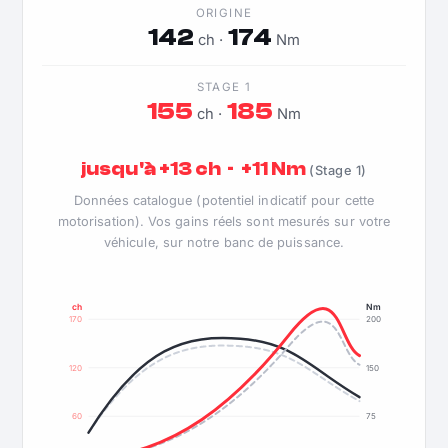
ORIGINE
142
174
ch ·
Nm
STAGE 1
155
185
ch ·
Nm
jusqu'à +13 ch · +11 Nm
(Stage 1)
Données catalogue (potentiel indicatif pour cette
motorisation). Vos gains réels sont mesurés sur votre
véhicule, sur notre banc de puissance.
ch
Nm
170
200
120
150
60
75