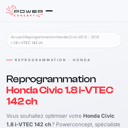
Accueil
›
Reprogrammation
›
Honda
›
Civic
›
2013 - 2016
› 1.8 i-VTEC 142 ch
REPROGRAMMATION · HONDA
Reprogrammation
Honda Civic 1.8 i-VTEC
142 ch
Vous souhaitez optimiser votre
Honda Civic
1.8 i-VTEC 142 ch
? Powerconcept, spécialiste