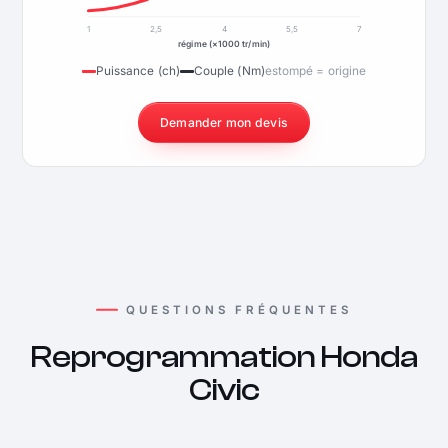
1
2,5
4
5,5
7
régime (×1000 tr/min)
Puissance (ch)
Couple (Nm)
estompé = origine
Demander mon devis
QUESTIONS FRÉQUENTES
Reprogrammation Honda
Civic