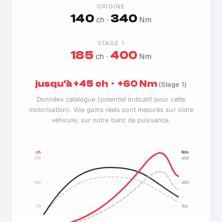
ORIGINE
140
340
ch ·
Nm
STAGE 1
185
400
ch ·
Nm
jusqu'à +45 ch · +60 Nm
(Stage 1)
Données catalogue (potentiel indicatif pour cette
motorisation). Vos gains réels sont mesurés sur votre
véhicule, sur notre banc de puissance.
ch
Nm
210
450
140
300
70
150