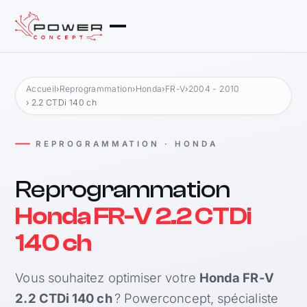
Accueil
›
Reprogrammation
›
Honda
›
FR-V
›
2004 - 2010
› 2.2 CTDi 140 ch
REPROGRAMMATION · HONDA
Reprogrammation
Honda FR-V 2.2 CTDi
140 ch
Vous souhaitez optimiser votre
Honda FR-V
2.2 CTDi 140 ch
? Powerconcept, spécialiste