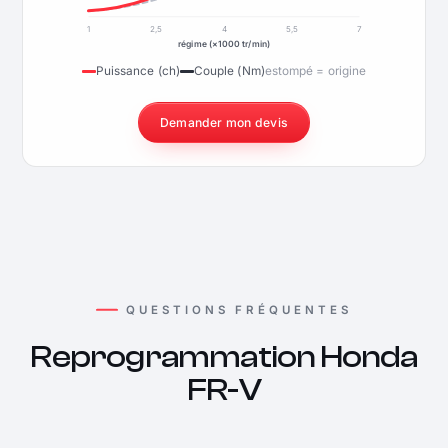
1
2,5
4
5,5
7
régime (×1000 tr/min)
Puissance (ch)
Couple (Nm)
estompé = origine
Demander mon devis
QUESTIONS FRÉQUENTES
Reprogrammation Honda
FR-V