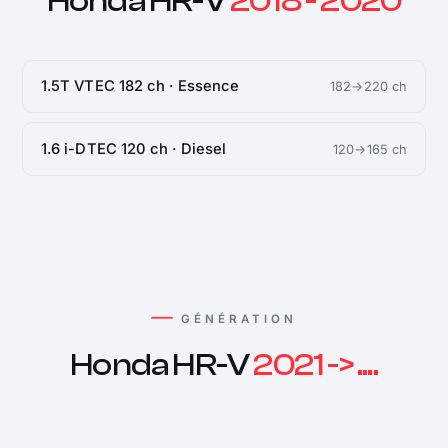
Honda HR-V
2018 - 2020
1.5T VTEC 182 ch · Essence
182→220 ch
1.6 i-DTEC 120 ch · Diesel
120→165 ch
GÉNÉRATION
Honda HR-V
2021 -> ....