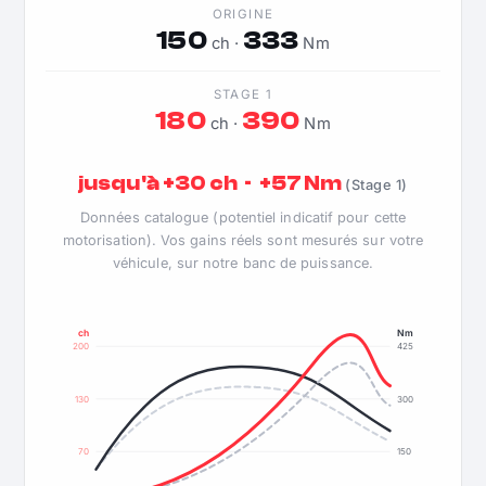
ORIGINE
150
333
ch ·
Nm
STAGE 1
180
390
ch ·
Nm
jusqu'à +30 ch · +57 Nm
(Stage 1)
Données catalogue (potentiel indicatif pour cette
motorisation). Vos gains réels sont mesurés sur votre
véhicule, sur notre banc de puissance.
ch
Nm
200
425
130
300
70
150